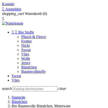
Kontakt

Anmelden
shopping_cart
Warenkorb
(0)



Bio Stoffe
Plüsch & Fleece
Frottee
Nicki
Sweat
Vlies
Wolle
Jersey
Bündchen
Baumwollstoffe
Sweat
Vlies
search
clear
Startseite
Bündchen
Bio Baumwolle Bündchen, Meterware